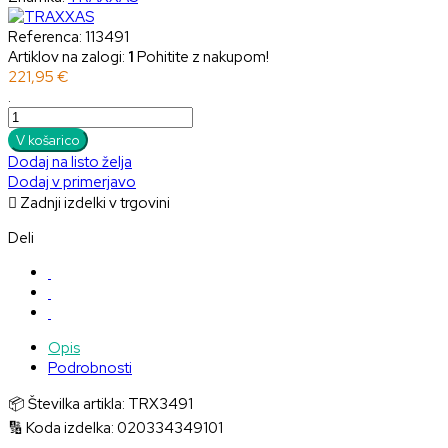
Referenca:
113491
Artiklov na zalogi:
1
Pohitite z nakupom!
221,95 €
.
V košarico
Dodaj na listo želja
Dodaj v primerjavo

Zadnji izdelki v trgovini
Deli
Opis
Podrobnosti
📦 Številka artikla: TRX3491
🔢 Koda izdelka: 020334349101