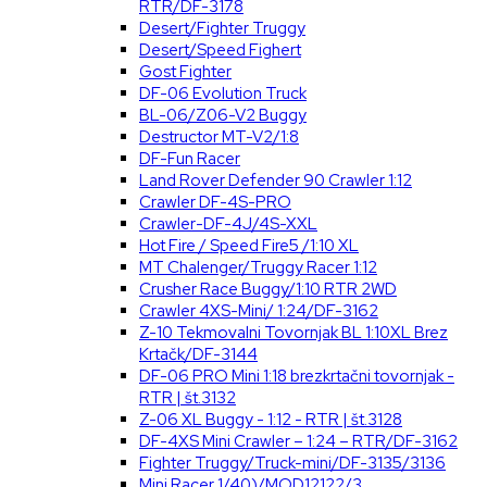
RTR/DF-3178
Desert/Fighter Truggy
Desert/Speed Fighert
Gost Fighter
DF-06 Evolution Truck
BL-06/Z06-V2 Buggy
Destructor MT-V2/1:8
DF-Fun Racer
Land Rover Defender 90 Crawler 1:12
Crawler DF-4S-PRO
Crawler-DF-4J/4S-XXL
Hot Fire / Speed Fire5 /1:10 XL
MT Chalenger/Truggy Racer 1:12
Crusher Race Buggy/1:10 RTR 2WD
Crawler 4XS-Mini/ 1:24/DF-3162
Z-10 Tekmovalni Tovornjak BL 1:10XL Brez
Krtačk/DF-3144
DF-06 PRO Mini 1:18 brezkrtačni tovornjak -
RTR | št.3132
Z-06 XL Buggy - 1:12 - RTR | št.3128
DF-4XS Mini Crawler – 1:24 – RTR/DF-3162
Fighter Truggy/Truck-mini/DF-3135/3136
Mini Racer 1/40)/MOD12122/3