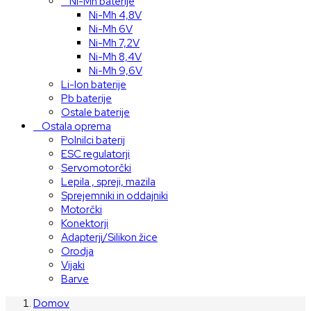
Ni-Mh baterije
Ni-Mh 4,8V
Ni-Mh 6V
Ni-Mh 7,2V
Ni-Mh 8,4V
Ni-Mh 9,6V
Li-Ion baterije
Pb baterije
Ostale baterije
Ostala oprema
Polnilci baterij
ESC regulatorji
Servomotorčki
Lepila , spreji, mazila
Sprejemniki in oddajniki
Motorčki
Konektorji
Adapterji/Silikon žice
Orodja
Vijaki
Barve
Domov