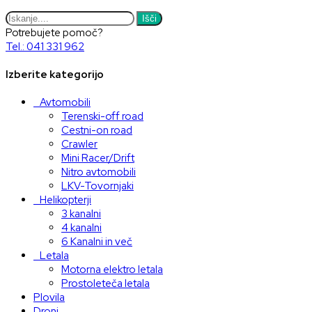
Išči
Potrebujete pomoč?
Tel.: 041 331 962
Izberite kategorijo
Avtomobili
Terenski-off road
Cestni-on road
Crawler
Mini Racer/Drift
Nitro avtomobili
LKV-Tovornjaki
Helikopterji
3 kanalni
4 kanalni
6 Kanalni in več
Letala
Motorna elektro letala
Prostoleteča letala
Plovila
Droni