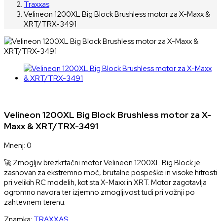
Traxxas
Velineon 1200XL Big Block Brushless motor za X-Maxx &
XRT/TRX-3491
Velineon 1200XL Big Block Brushless motor za X-
Maxx & XRT/TRX-3491
Mnenj: 0
🚀 Zmogljiv brezkrtačni motor Velineon 1200XL Big Block je
zasnovan za ekstremno moč, brutalne pospeške in visoke hitrosti
pri velikih RC modelih, kot sta X-Maxx in XRT. Motor zagotavlja
ogromno navora ter izjemno zmogljivost tudi pri vožnji po
zahtevnem terenu.
Znamka:
TRAXXAS