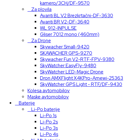
kamero/3CH/DF-9570
Za plovila
Avanti BL V2 Brezkrtačni-DF-3630
Avanti BR V2-DF-3640
WL 912-INPULSE
Gliser 7012 mono (460mm)
Za Drone
Skywacher Small-9420
SKAWACHER GPS-9270
Skywacher Fun V2-RTF-FPV-9380
SkyWatcher EasyFly-9480
SkyWatcher LED-Magic Drone
Dron AMXFlight X4KPro-Amewi-25363
SkyWatcher GPS Light - RTF/DF-9430
Kolesa avtomobilov
Maske avtomobilov
Baterije
Li-Po baterije
Li-Po 1s
Li-Po 2s
Li-Po 3s
Li-Po 4s