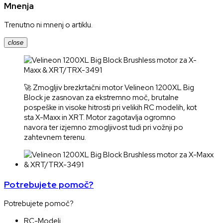
Mnenja
Trenutno ni mnenj o artiklu.
close
🚀 Zmogljiv brezkrtačni motor Velineon 1200XL Big
Block je zasnovan za ekstremno moč, brutalne
pospeške in visoke hitrosti pri velikih RC modelih, kot
sta X-Maxx in XRT. Motor zagotavlja ogromno
navora ter izjemno zmogljivost tudi pri vožnji po
zahtevnem terenu.
Potrebujete pomoč?
Potrebujete pomoč?
RC-Modeli