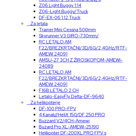
Z06 Light Buggy 1:14
Z06-Light Buggy/Truck
DF-EX-06 1:12 Truck
Za letala
Trainer Mini Cessna 500mm
Skyrunner V3 GIRO-730mm/
RC LETALO AM
F22/BREZKRTAČNI/3D/6G/2,4GHz/RTF-
AMEWI 24091
AMSU-27 3CH Z ŽIROSKOPOM-AMEWI-
24089
RC LETALO AM
F22/BREZKRTAČNI/3D/6G/2,4GHz/RTF-
AMEWI 24091
F16B LETALO 2 CH
Letalo-EasyFly Delta-DF-9640
Za helikopterje
DF-100 PRO-FPV
4 Kanali//HeliX 150/DF 250 PRO
Buzzard V2/4CH-Amewi
Buzard Pro XL-AMEWI-25190
Helikopter DF-200XL PRO FPV s