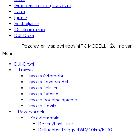
Gradbena in kmetijska vozila
Tanki
Igrače
Sestavljanke
Ostalo in razno
DJI-Droni
Pozdravljeni v spletni trgovini RC MODELI......Želimo vam pri
Meni
DJI-Droni
Traxxas
Traxxas Avtomobili
Traxxas Rezervni deli
Traxxas Polnilci
Traxxas Baterije
Traxxas Dodatna oprema
Traxxas Plovila
Rezervni deli
Za avtomobile
Desert/Fast Truck
DirtFighter Truggy 4WD/40km/h 1:10