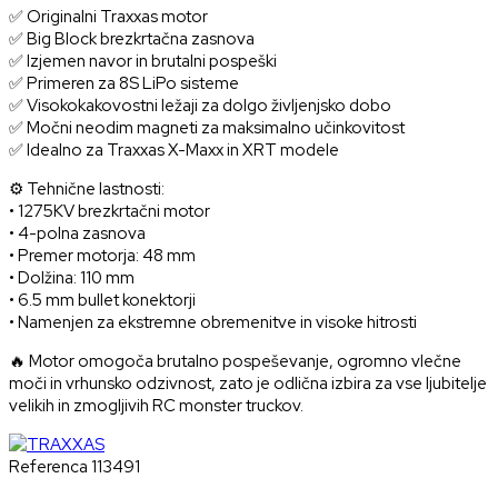
✅ Originalni Traxxas motor
✅ Big Block brezkrtačna zasnova
✅ Izjemen navor in brutalni pospeški
✅ Primeren za 8S LiPo sisteme
✅ Visokokakovostni ležaji za dolgo življenjsko dobo
✅ Močni neodim magneti za maksimalno učinkovitost
✅ Idealno za Traxxas X-Maxx in XRT modele
⚙️ Tehnične lastnosti:
• 1275KV brezkrtačni motor
• 4-polna zasnova
• Premer motorja: 48 mm
• Dolžina: 110 mm
• 6.5 mm bullet konektorji
• Namenjen za ekstremne obremenitve in visoke hitrosti
🔥 Motor omogoča brutalno pospeševanje, ogromno vlečne
moči in vrhunsko odzivnost, zato je odlična izbira za vse ljubitelje
velikih in zmogljivih RC monster truckov.
Referenca
113491