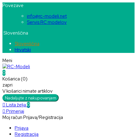
Povezave
info@rc-modeli.net
Servis RC modelov
Slovenščina
Slovenščina
Hrvatski
Meni
0
Košarica (0)
zapri
V košarici nimate artiklov
Nadaljujte z nakupovanjem

Lista želja
0

Primerjaj
Moj račun
Prijava/Registracija
Prijava
Registracija