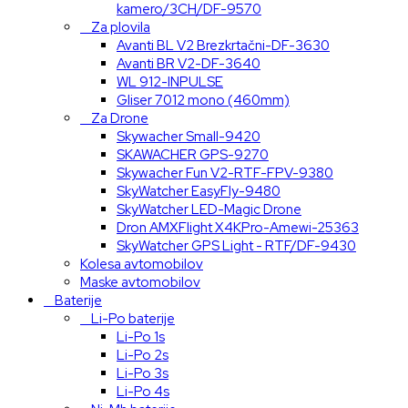
kamero/3CH/DF-9570
Za plovila
Avanti BL V2 Brezkrtačni-DF-3630
Avanti BR V2-DF-3640
WL 912-INPULSE
Gliser 7012 mono (460mm)
Za Drone
Skywacher Small-9420
SKAWACHER GPS-9270
Skywacher Fun V2-RTF-FPV-9380
SkyWatcher EasyFly-9480
SkyWatcher LED-Magic Drone
Dron AMXFlight X4KPro-Amewi-25363
SkyWatcher GPS Light - RTF/DF-9430
Kolesa avtomobilov
Maske avtomobilov
Baterije
Li-Po baterije
Li-Po 1s
Li-Po 2s
Li-Po 3s
Li-Po 4s