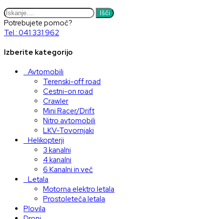
Išči
Potrebujete pomoč?
Tel.: 041 331 962
Izberite kategorijo
Avtomobili
Terenski-off road
Cestni-on road
Crawler
Mini Racer/Drift
Nitro avtomobili
LKV-Tovornjaki
Helikopterji
3 kanalni
4 kanalni
6 Kanalni in več
Letala
Motorna elektro letala
Prostoleteča letala
Plovila
Droni