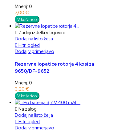
Mnenj: 0
7,00 €
V košarico

Zadnji izdelki v trgovini
Dodaj na listo želja

Hitri ogled
Dodaj v primerjavo
Rezervne lopatice rotorja 4 kosi za
9650/DF-9652
Mnenj: 0
3,20 €
V košarico

Na zalogi
Dodaj na listo želja

Hitri ogled
Dodaj v primerjavo