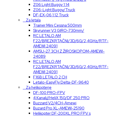
Z06 Light Buggy 1:14
Z06-Light Buggy/Truck
DF-EX-06 1:12 Truck
Za letala
Trainer Mini Cessna 500mm
Skyrunner V3 GIRO-730mm/
RC LETALO AM
F22/BREZKRTAČNI/3D/6G/2,4GHz/RTF-
AMEWI 24091
AMSU-27 3CH Z ŽIROSKOPOM-AMEWI-
24089
RC LETALO AM
F22/BREZKRTAČNI/3D/6G/2,4GHz/RTF-
AMEWI 24091
F16B LETALO 2 CH
Letalo-EasyFly Delta-DF-9640
Za helikopterje
DF-100 PRO-FPV
4 Kanali//HeliX 150/DF 250 PRO
Buzzard V2/4CH-Amewi
Buzard Pro XL-AMEWI-25190
Helikopter DF-200XL PRO FPV s