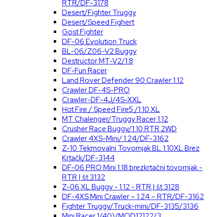
RTR/DF-3178
Desert/Fighter Truggy
Desert/Speed Fighert
Gost Fighter
DF-06 Evolution Truck
BL-06/Z06-V2 Buggy
Destructor MT-V2/1:8
DF-Fun Racer
Land Rover Defender 90 Crawler 1:12
Crawler DF-4S-PRO
Crawler-DF-4J/4S-XXL
Hot Fire / Speed Fire5 /1:10 XL
MT Chalenger/Truggy Racer 1:12
Crusher Race Buggy/1:10 RTR 2WD
Crawler 4XS-Mini/ 1:24/DF-3162
Z-10 Tekmovalni Tovornjak BL 1:10XL Brez
Krtačk/DF-3144
DF-06 PRO Mini 1:18 brezkrtačni tovornjak -
RTR | št.3132
Z-06 XL Buggy - 1:12 - RTR | št.3128
DF-4XS Mini Crawler – 1:24 – RTR/DF-3162
Fighter Truggy/Truck-mini/DF-3135/3136
Mini Racer 1/40)/MOD12122/3