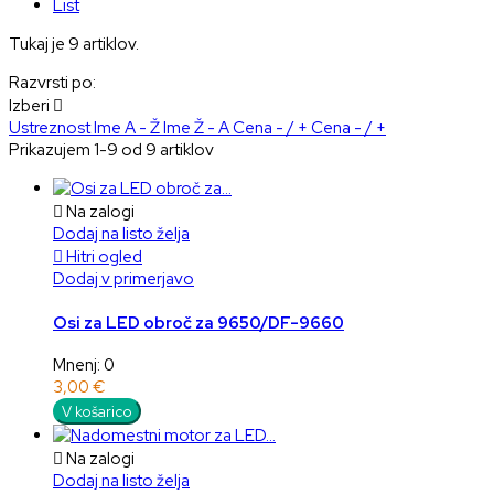
List
Tukaj je 9 artiklov.
Razvrsti po:
Izberi

Ustreznost
Ime A - Ž
Ime Ž - A
Cena - / +
Cena - / +
Prikazujem 1-9 od 9 artiklov

Na zalogi
Dodaj na listo želja

Hitri ogled
Dodaj v primerjavo
Osi za LED obroč za 9650/DF-9660
Mnenj: 0
3,00 €
V košarico

Na zalogi
Dodaj na listo želja