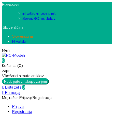
Povezave
info@rc-modeli.net
Servis RC modelov
Slovenščina
Slovenščina
Hrvatski
Meni
0
Košarica (0)
zapri
V košarici nimate artiklov
Nadaljujte z nakupovanjem

Lista želja
0

Primerjaj
Moj račun
Prijava/Registracija
Prijava
Registracija