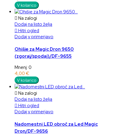
V košarico

Na zalogi
Dodaj na listo želja

Hitri ogled
Dodaj v primerjavo
Ohišje za Magic Dron 9650
(zgoraj/spodaj)/DF-9655
Mnenj: 0
4,00 €
V košarico

Na zalogi
Dodaj na listo želja

Hitri ogled
Dodaj v primerjavo
Nadomestni LED obroč za Led Magic
Dron/DF-9656