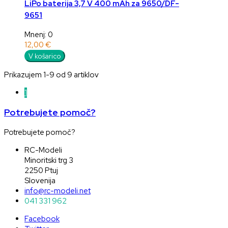
LiPo baterija 3,7 V 400 mAh za 9650/DF-
9651
Mnenj: 0
12,00 €
V košarico
Prikazujem 1-9 od 9 artiklov
1
Potrebujete pomoč?
Potrebujete pomoč?
RC-Modeli
Minoritski trg 3
2250 Ptuj
Slovenija
info@rc-modeli.net
041 331 962
Facebook