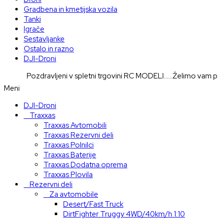
Gradbena in kmetijska vozila
Tanki
Igrače
Sestavljanke
Ostalo in razno
DJI-Droni
Pozdravljeni v spletni trgovini RC MODELI......Želimo vam prije
Meni
DJI-Droni
Traxxas
Traxxas Avtomobili
Traxxas Rezervni deli
Traxxas Polnilci
Traxxas Baterije
Traxxas Dodatna oprema
Traxxas Plovila
Rezervni deli
Za avtomobile
Desert/Fast Truck
DirtFighter Truggy 4WD/40km/h 1:10