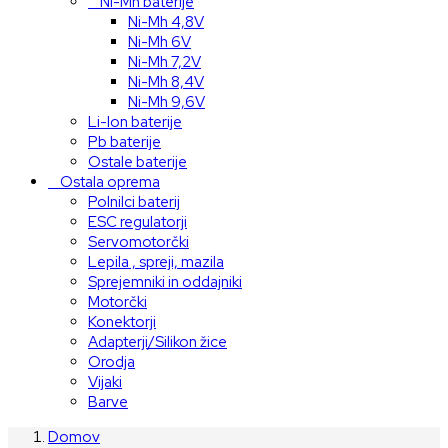
Ni-Mh baterije
Ni-Mh 4,8V
Ni-Mh 6V
Ni-Mh 7,2V
Ni-Mh 8,4V
Ni-Mh 9,6V
Li-Ion baterije
Pb baterije
Ostale baterije
Ostala oprema
Polnilci baterij
ESC regulatorji
Servomotorčki
Lepila , spreji, mazila
Sprejemniki in oddajniki
Motorčki
Konektorji
Adapterji/Silikon žice
Orodja
Vijaki
Barve
Domov