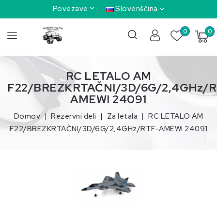
Povezave
Slovenščina
0
0
RC LETALO AM
F22/BREZKRTAČNI/3D/6G/2,4GHz/R
AMEWI 24091
Domov
Rezervni deli
Za letala
RC LETALO AM
F22/BREZKRTAČNI/3D/6G/2,4GHz/RTF-AMEWI 24091