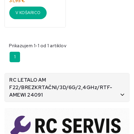
31,95 €
V KOŠARICO
Prikazujem 1-1 od 1 artiklov
1
RC LETALO AM
F22/BREZKRTAČNI/3D/6G/2,4GHz/RTF-
AMEWI 24091