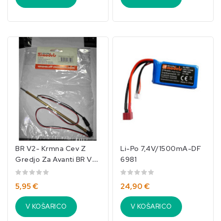
BR V2- Krmna Cev Z
Li-Po 7,4V/1500mA-DF
Gredjo Za Avanti BR V2-
6981
3642
5,95 €
24,90 €
V KOŠARICO
V KOŠARICO