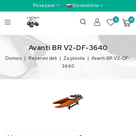
Povezave
Slovenščina
0
0
Avanti BR V2-DF-3640
Domov
Rezervni deli
Za plovila
Avanti BR V2-DF-
3640
