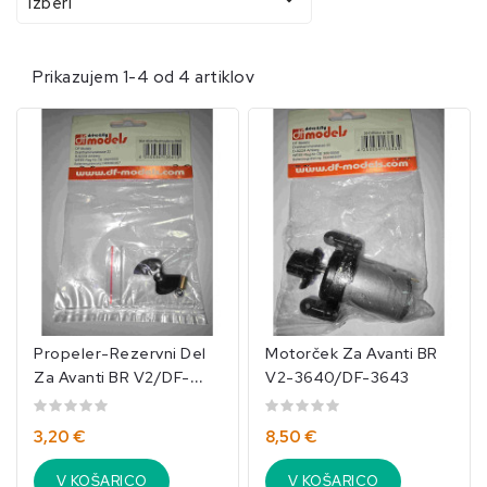
Izberi
Prikazujem 1-4 od 4 artiklov
Propeler-Rezervni Del
Motorček Za Avanti BR
Za Avanti BR V2/DF-
V2-3640/DF-3643
3641
3,20 €
8,50 €
V KOŠARICO
V KOŠARICO