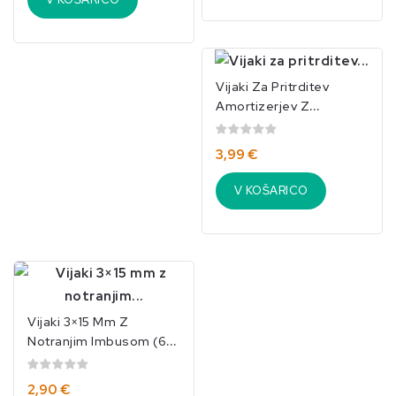
Vijaki Za Pritrditev
Amortizerjev Z
Notranjim Šestrobom (6
Kosov)
3,99 €
TRAXXAS/3642X
V KOŠARICO
Vijaki 3×15 Mm Z
Notranjim Imbusom (6
Kosov) – TRAXXAS3646
2,90 €