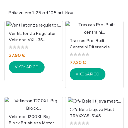
Prikazujem 1-25 od 105 artiklov
Ventilator Za Regulator
Velineon VXL-3S
Traxxas Pro-Built
TRAXXAS-3340
Centralni Diferencial
54Z 32DP – Komplet
27,90 €
(TRX6780)
77,20 €
V KOŠARICO
V KOŠARICO
⚪🔧 Bela Litijeva Mast
TRAXXAS-5148
Velineon 1200XL Big
Block Brushless Motor