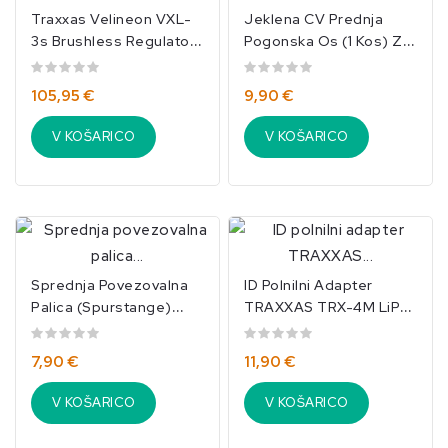
Traxxas Velineon VXL-
Jeklena CV Prednja
3s Brushless Regulator
Pogonska Os (1 Kos) Za
– Vodoodporen/TRX-
TRX9051X
3355R
105,95 €
9,90 €
V KOŠARICO
V KOŠARICO
Sprednja Povezovalna
ID Polnilni Adapter
Palica (Spurstange)
TRAXXAS TRX-4M LiPo
108,6 Mm Črna (2 Kosa)
(TRX2821)
– Traxxas...
7,90 €
11,90 €
V KOŠARICO
V KOŠARICO