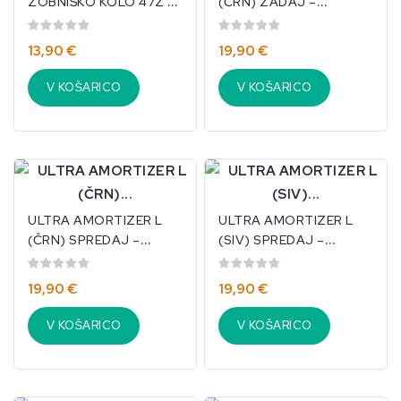
ZOBNIŠKO KOLO 47Z &
(ČRN) ZADAJ –
PINION 12Z (SPREDAJ) –
KOMPLET Z VZMETJO
TRAXXAS MINI-MAXX
TRAXXAS
13,90 €
19,90 €
/...
V KOŠARICO
V KOŠARICO
ULTRA AMORTIZER L
ULTRA AMORTIZER L
(ČRN) SPREDAJ –
(SIV) SPREDAJ –
KOMPLET Z VZMETJO
KOMPLET Z VZMETJO
TRAXXAS/3760
TRAXXAS/3760A
19,90 €
19,90 €
V KOŠARICO
V KOŠARICO