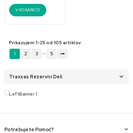
V KOŠARICO
Prikazujem 1-25 od 105 artiklov
…
1
2
3
5
Traxxas Rezervni Deli
Potrebujete Pomoč?