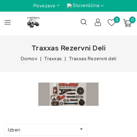
Slovenščina
Povezave
0
0
Traxxas Rezervni Deli
Domov
Traxxas
Traxxas Rezervni deli

Izberi