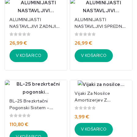
ALUMINIJASTI
ALUMINIJASTI
NASTAVLJIVI ZADNJI
NASTAVLJIVI SPREDNJI
AMORTIZERJI 102 Mm –
AMORTIZERJI 87 Mm –
14-Delni
14-Delni...
26,99 €
26,99 €
Komplet/TRAXX-4102
V KOŠARICO
V KOŠARICO
Vijaki Za Nosilce
Amortizerjev Z
BL-2S Brezkrtačni
Notranjim Phillips Vijak
Pogonski Sistem –
(6 Kosov) TRAXXAS-
Vodoodporen Traxxas
3,99 €
3642
(regulator & Motor)...
110,80 €
V KOŠARICO
V KOŠARICO