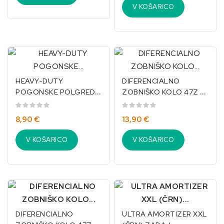
V KOŠARICO
HEAVY-DUTY
DIFERENCIALNO
POGONSKE POLGREDI
ZOBNIŠKO KOLO 47Z &
(DOLGI) S KROGLICAMI
PINION 12Z (ZADAJ) –
– 2 KOSA TRAXXAS T-
TRAXXAS MINI-
8,90 €
13,90 €
MAXX/4951X
MAXX/10779
V KOŠARICO
V KOŠARICO
DIFERENCIALNO
ULTRA AMORTIZER XXL