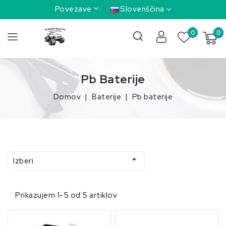
Povezave
Slovenščina
0
0
Pb Baterije
Domov
Baterije
Pb baterije

Izberi
Prikazujem 1-5 od 5 artiklov