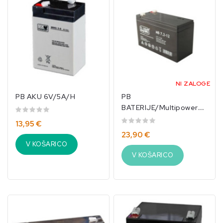
NI ZALOGE
PB AKU 6V/5A/h
PB
BATERIJE/Multipower
12V/7,2mA/h/Kavan
13,95 €
23,90 €
V KOŠARICO
V KOŠARICO