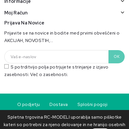
Informacije
Moj Račun
Prijava Na Novice
Prijavite se na novice in bodite med prvimi obveščeni o
AKCIJAH, NOVOSTIH,...
S potrditvijo polja potrjujete strinjanje z izjavo
zasebnosti.
Več o zasebnosti.
O podjetju
Dostava
Splošni pogoji
Obvestilo o odpoklicu izdelka
Spletna trgovina RC-MODELI uporablja samo piškotke
kateri so potrebni za njeno delovanje in ne hranijo osebnih