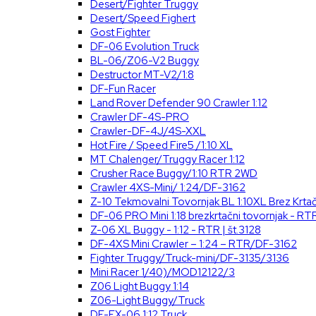
Desert/Fighter Truggy
Desert/Speed Fighert
Gost Fighter
DF-06 Evolution Truck
BL-06/Z06-V2 Buggy
Destructor MT-V2/1:8
DF-Fun Racer
Land Rover Defender 90 Crawler 1:12
Crawler DF-4S-PRO
Crawler-DF-4J/4S-XXL
Hot Fire / Speed Fire5 /1:10 XL
MT Chalenger/Truggy Racer 1:12
Crusher Race Buggy/1:10 RTR 2WD
Crawler 4XS-Mini/ 1:24/DF-3162
Z-10 Tekmovalni Tovornjak BL 1:10XL Brez Krt
DF-06 PRO Mini 1:18 brezkrtačni tovornjak - RTR
Z-06 XL Buggy - 1:12 - RTR | št.3128
DF-4XS Mini Crawler – 1:24 – RTR/DF-3162
Fighter Truggy/Truck-mini/DF-3135/3136
Mini Racer 1/40)/MOD12122/3
Z06 Light Buggy 1:14
Z06-Light Buggy/Truck
DF-EX-06 1:12 Truck