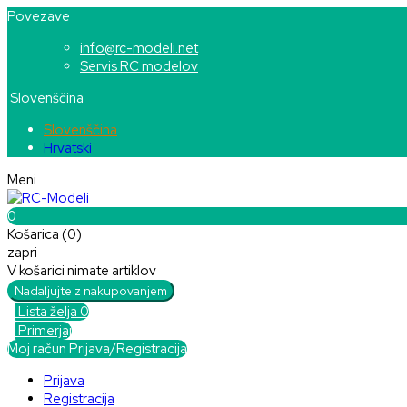
Povezave
info@rc-modeli.net
Servis RC modelov
Slovenščina
Slovenščina
Hrvatski
Meni
0
Košarica (0)
zapri
V košarici nimate artiklov
Nadaljujte z nakupovanjem

Lista želja
0

Primerjaj
Moj račun
Prijava/Registracija
Prijava
Registracija