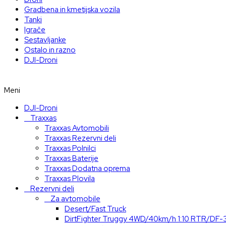
Gradbena in kmetijska vozila
Tanki
Igrače
Sestavljanke
Ostalo in razno
DJI-Droni
Meni
DJI-Droni
Traxxas
Traxxas Avtomobili
Traxxas Rezervni deli
Traxxas Polnilci
Traxxas Baterije
Traxxas Dodatna oprema
Traxxas Plovila
Rezervni deli
Za avtomobile
Desert/Fast Truck
DirtFighter Truggy 4WD/40km/h 1:10 RTR/DF-