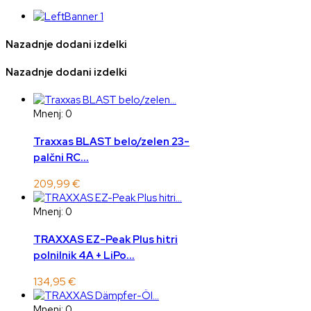
Nazadnje dodani izdelki
Nazadnje dodani izdelki
Mnenj: 0
Traxxas BLAST belo/zelen 23-
palčni RC...
209,99 €
Mnenj: 0
TRAXXAS EZ-Peak Plus hitri
polnilnik 4A + LiPo...
134,95 €
Mnenj: 0