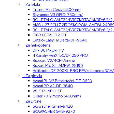
Za letala
Trainer Mini Cessna 500mm
Skyrunner V3 GIRO-730mm/
RC LETALO AM F22/BREZKRTAČNI/3D/6G/2
AMSU-27 3CH Z ŽIROSKOPOM-AMEWI-2408
RC LETALO AM F22/BREZKRTAČNI/3D/6G/2
F16B LETALO 2 CH
Letalo-EasyFly Delta-DF-9640
Za helikopterje
DF-100 PRO-FPV
4 Kanali//HeliX 150/DF 250 PRO
Buzzard V2/4CH-Amewi
Buzard Pro XL-AMEWI-25190
Helikopter DF-200XL PRO FPV s kamero/3CH
Za plovila
Avanti BL V2 Brezkrtačni-DF-3630
Avanti BR V2-DF-3640
WL 912-INPULSE
Gliser 7012 mono (460mm)
Za Drone
Skywacher Small-9420
SKAWACHER GPS-9270