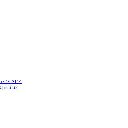
ačk/DF-3144
 | št.3132