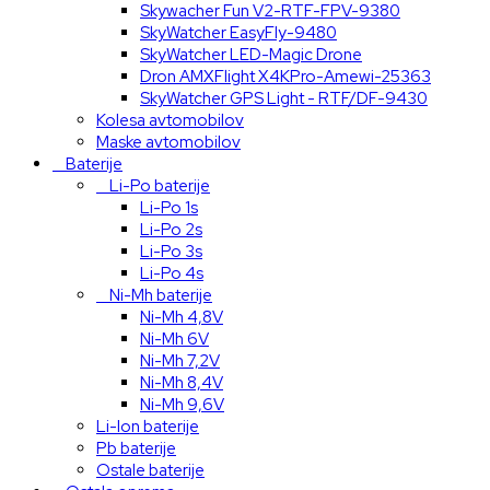
Skywacher Fun V2-RTF-FPV-9380
SkyWatcher EasyFly-9480
SkyWatcher LED-Magic Drone
Dron AMXFlight X4KPro-Amewi-25363
SkyWatcher GPS Light - RTF/DF-9430
Kolesa avtomobilov
Maske avtomobilov
Baterije
Li-Po baterije
Li-Po 1s
Li-Po 2s
Li-Po 3s
Li-Po 4s
Ni-Mh baterije
Ni-Mh 4,8V
Ni-Mh 6V
Ni-Mh 7,2V
Ni-Mh 8,4V
Ni-Mh 9,6V
Li-Ion baterije
Pb baterije
Ostale baterije