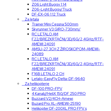
Z06 Light Buggy 1:14
Z06-Light Buggy/Truck
DF-EX-06 1:12 Truck
Za letala
Trainer Mini Cessna 500mm
Skyrunner V3 GIRO-730mm/
RC LETALO AM
F22/BREZKRTAČNI/3D/6G/2,4GHz/RTF-
AMEWI 24091
AMSU-27 3CH Z ŽIROSKOPOM-AMEWI-
24089
RC LETALO AM
F22/BREZKRTAČNI/3D/6G/2,4GHz/RTF-
AMEWI 24091
F16B LETALO 2 CH
Letalo-EasyFly Delta-DF-9640
Za helikopterje
DF-100 PRO-FPV
4 Kanali//HeliX 150/DF 250 PRO
Buzzard V2/4CH-Amewi
Buzard Pro XL-AMEWI-25190
Helikopter DF-200XL PRO FPV s