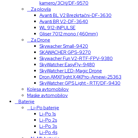
kamero/3CH/DF-9570
Za plovila
Avanti BL V2 Brezkrtačni-DF-3630
Avanti BR V2-DF-3640
WL 912-INPULSE
Gliser 7012 mono (460mm)
Za Drone
Skywacher Small-9420
SKAWACHER GPS-9270
Skywacher Fun V2-RTF-FPV-9380
SkyWatcher EasyFly-9480
SkyWatcher LED-Magic Drone
Dron AMXFlight X4KPro-Amewi-25363
SkyWatcher GPS Light - RTF/DF-9430
Kolesa avtomobilov
Maske avtomobilov
Baterije
Li-Po baterije
Li-Po 1s
Li-Po 2s
Li-Po 3s
Li-Po 4s