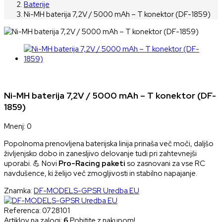
Baterije
Ni-MH baterija 7,2V / 5000 mAh – T konektor (DF-1859)
Ni-MH baterija 7,2V / 5000 mAh – T konektor (DF-
1859)
Mnenj: 0
Popolnoma prenovljena baterijska linija prinaša več moči, daljšo
življenjsko dobo in zanesljivo delovanje tudi pri zahtevnejši
uporabi. 💪 Novi
Pro-Racing paketi
so zasnovani za vse RC
navdušence, ki želijo več zmogljivosti in stabilno napajanje.
Znamka:
DF-MODELS-GPSR Uredba EU
Referenca:
0728101
Artiklov na zalogi:
6
Pohitite z nakupom!