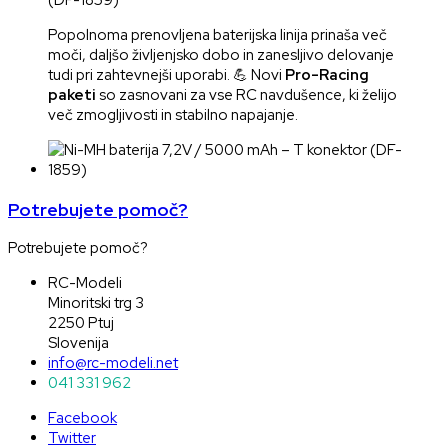
Popolnoma prenovljena baterijska linija prinaša več
moči, daljšo življenjsko dobo in zanesljivo delovanje
tudi pri zahtevnejši uporabi. 💪 Novi
Pro-Racing
paketi
so zasnovani za vse RC navdušence, ki želijo
več zmogljivosti in stabilno napajanje.
Potrebujete pomoč?
Potrebujete pomoč?
RC-Modeli
Minoritski trg 3
2250 Ptuj
Slovenija
info@rc-modeli.net
041 331 962
Facebook
Twitter