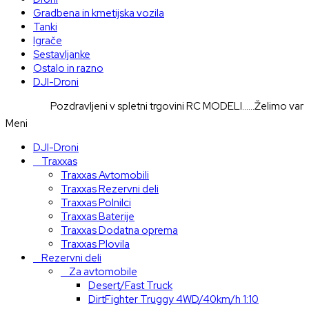
Gradbena in kmetijska vozila
Tanki
Igrače
Sestavljanke
Ostalo in razno
DJI-Droni
Pozdravljeni v spletni trgovini RC MODELI......Želimo vam pri
Meni
DJI-Droni
Traxxas
Traxxas Avtomobili
Traxxas Rezervni deli
Traxxas Polnilci
Traxxas Baterije
Traxxas Dodatna oprema
Traxxas Plovila
Rezervni deli
Za avtomobile
Desert/Fast Truck
DirtFighter Truggy 4WD/40km/h 1:10