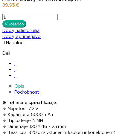
39,95 €
.
V košarico
Dodaj na listo želja
Dodaj v primerjavo

Na zalogi
Deli
Opis
Podrobnosti
⚙️
Tehnične specifikacije:
🔹 Napetost: 7,2 V
🔹 Kapaciteta: 5000 mAh
🔹 Tip baterije: NiMH
🔹 Dimenzije: 130 × 46 × 25 mm
🔹 Teža: cca. 320 g (z vključenim kablom in konektorjem)