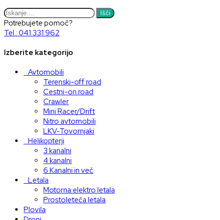
Išči
Potrebujete pomoč?
Tel.: 041 331 962
Izberite kategorijo
Avtomobili
Terenski-off road
Cestni-on road
Crawler
Mini Racer/Drift
Nitro avtomobili
LKV-Tovornjaki
Helikopterji
3 kanalni
4 kanalni
6 Kanalni in več
Letala
Motorna elektro letala
Prostoleteča letala
Plovila
Droni