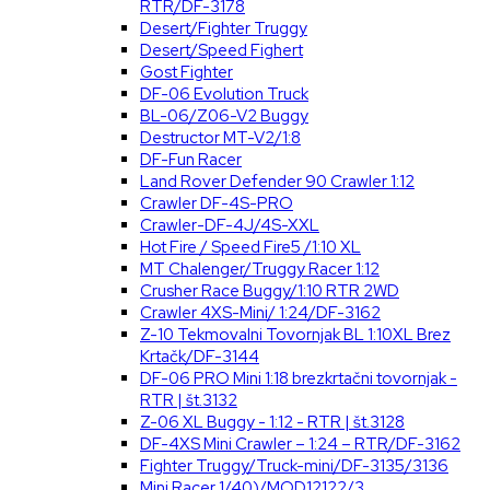
RTR/DF-3178
Desert/Fighter Truggy
Desert/Speed Fighert
Gost Fighter
DF-06 Evolution Truck
BL-06/Z06-V2 Buggy
Destructor MT-V2/1:8
DF-Fun Racer
Land Rover Defender 90 Crawler 1:12
Crawler DF-4S-PRO
Crawler-DF-4J/4S-XXL
Hot Fire / Speed Fire5 /1:10 XL
MT Chalenger/Truggy Racer 1:12
Crusher Race Buggy/1:10 RTR 2WD
Crawler 4XS-Mini/ 1:24/DF-3162
Z-10 Tekmovalni Tovornjak BL 1:10XL Brez
Krtačk/DF-3144
DF-06 PRO Mini 1:18 brezkrtačni tovornjak -
RTR | št.3132
Z-06 XL Buggy - 1:12 - RTR | št.3128
DF-4XS Mini Crawler – 1:24 – RTR/DF-3162
Fighter Truggy/Truck-mini/DF-3135/3136
Mini Racer 1/40)/MOD12122/3