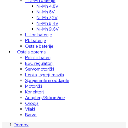
Ni-Mh baterije
Ni-Mh 4,8V
Ni-Mh 6V
Ni-Mh 7,2V
Ni-Mh 8,4V
Ni-Mh 9,6V
Li-Ion baterije
Pb baterije
Ostale baterije
Ostala oprema
Polnilci baterij
ESC regulatorji
Servomotorčki
Lepila , spreji, mazila
Sprejemniki in oddajniki
Motorčki
Konektorji
Adapterji/Silikon žice
Orodja
Vijaki
Barve
Domov