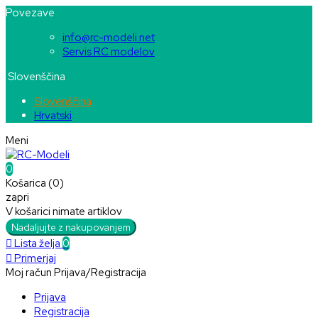
Povezave
info@rc-modeli.net
Servis RC modelov
Slovenščina
Slovenščina
Hrvatski
Meni
0
Košarica (0)
zapri
V košarici nimate artiklov
Nadaljujte z nakupovanjem

Lista želja
0

Primerjaj
Moj račun
Prijava/Registracija
Prijava
Registracija