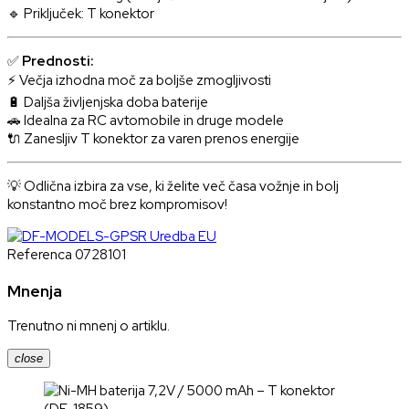
🔹 Priključek: T konektor
✅
Prednosti:
⚡ Večja izhodna moč za boljše zmogljivosti
🔋 Daljša življenjska doba baterije
🚗 Idealna za RC avtomobile in druge modele
🔌 Zanesljiv T konektor za varen prenos energije
💡 Odlična izbira za vse, ki želite več časa vožnje in bolj
konstantno moč brez kompromisov!
Referenca
0728101
Mnenja
Trenutno ni mnenj o artiklu.
close