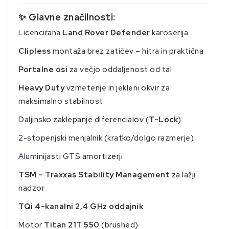
✨ Glavne značilnosti:
Licencirana
Land Rover Defender
karoserija
Clipless
montaža brez zatičev – hitra in praktična
Portalne osi
za večjo oddaljenost od tal
Heavy Duty
vzmetenje in jekleni okvir za
maksimalno stabilnost
Daljinsko zaklepanje diferencialov (
T-Lock
)
2-stopenjski menjalnik (kratko/dolgo razmerje)
Aluminijasti GTS amortizerji
TSM – Traxxas Stability Management
za lažji
nadzor
TQi 4-kanalni 2,4 GHz oddajnik
Motor
Titan 21T 550
(brushed)