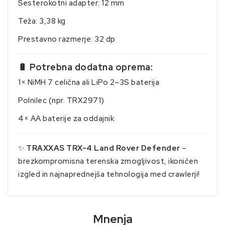
Šesterokotni adapter: 12 mm
Teža: 3,38 kg
Prestavno razmerje: 32 dp
🔋 Potrebna dodatna oprema:
1× NiMH 7 celična ali LiPo 2–3S baterija
Polnilec (npr. TRX2971)
4× AA baterije za oddajnik
✨
TRAXXAS TRX-4 Land Rover Defender
–
brezkompromisna terenska zmogljivost, ikoničen
izgled in najnaprednejša tehnologija med crawlerji!
Mnenja