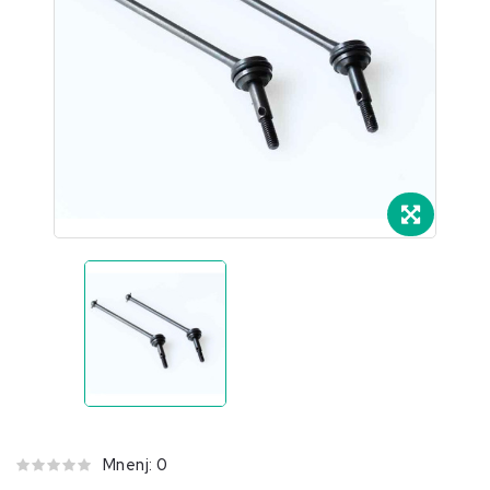
.
Mnenj: 0