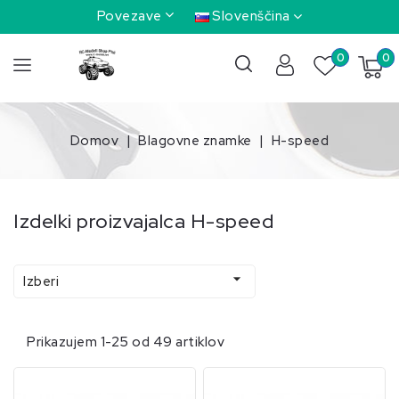
Povezave
Slovenščina
0
0
Domov
Blagovne znamke
H-speed
Izdelki proizvajalca H-speed

Izberi
Prikazujem 1-25 od 49 artiklov