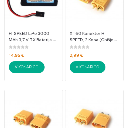
H-SPEED LiPo 3000
XT60 Konektor H-
MAh 3,7 V TX Baterija Za
SPEED, 2 Kosa (ohišje
Oddajnik/50014
Ženski / Kontakti
Moški)/020
14,95 €
2,99 €
V KOŠARICO
V KOŠARICO