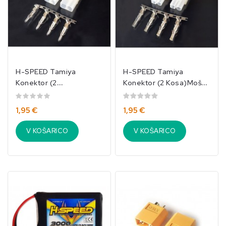
H-SPEED Tamiya
H-SPEED Tamiya
Konektor (2
Konektor (2 Kosa)Moško
Kosa)Žensko Ohišje /
Ohišje / Ženski
Moški Kontakti/025
Kontakti/024
1,95 €
1,95 €
V KOŠARICO
V KOŠARICO