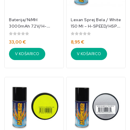
Baterija/NiMH
Lexan Sprej Bela / White
3000mAh 7.2V/H-
150 Ml – H-SPEED/HSP-
SPEED/001NIMH
S001
33,00 €
8,95 €
V KOŠARICO
V KOŠARICO