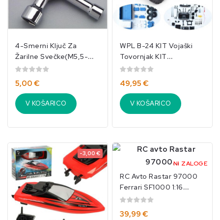
4-Smerni Ključ Za
WPL B-24 KIT Vojaški
Žarilne Svečke(M5,5-
Tovornjak KIT
M7-M8-M10)/IKO-8051
Komplet/DIY
5,00 €
49,95 €
V KOŠARICO
V KOŠARICO
-3,00 €
NI ZALOGE
RC Avto Rastar 97000
Ferrari SF1000 1:16
Gradbeni Komplet/IKO-
3545
39,99 €