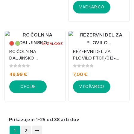
V KOŠARICO
Rdeče
Zeleno
NI ZALOGE
RC ČOLN NA
REZERVNI DEL ZA
DALJINSKO
PLOVILO FT011/012-
UPRAVLJANJE FT008
IKO-01
ZELEN/IKO-9030-2
49,99 €
7,00 €
OPCIJE
V KOŠARICO
Prikazujem 1-25 od 38 artiklov
1
2