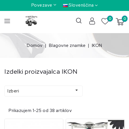
Povezave
Slovenščina
0
0
Domov
Blagovne znamke
IKON
Izdelki proizvajalca IKON

Izberi
Prikazujem 1-25 od 38 artiklov