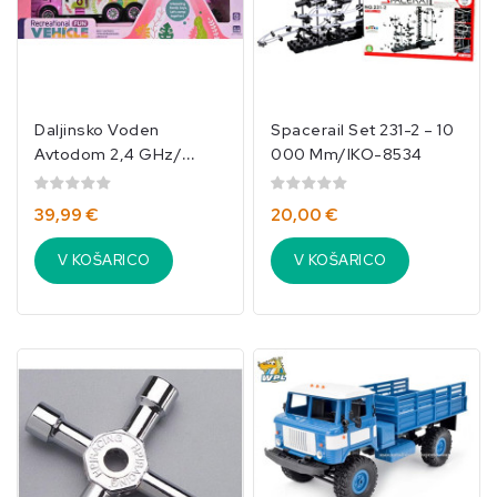
Daljinsko Voden
Spacerail Set 231-2 – 10
Avtodom 2,4 GHz/
000 Mm/IKO-8534
Zvoki
Luči/dodatki/roza/IKO-
39,99 €
20,00 €
3049
V KOŠARICO
V KOŠARICO