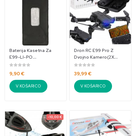
Baterija Kasetna Za
Dron RC E99 Pro Z
E99-LI-PO
Dvojno Kamero(2X
3,7V/650mA/292201
Baterija) 720P In
Grafitnim Ohišjem/IKO-
9,90 €
39,99 €
2922
V KOŠARICO
V KOŠARICO
-10,00 €