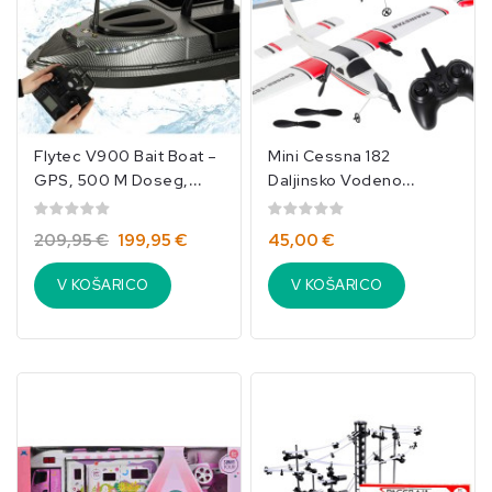
Flytec V900 Bait Boat –
Mini Cessna 182
GPS, 500 M Doseg,
Daljinsko Vodeno
Nosilnost 1,5 Kg/IKO-
Akrobatsko Jadralno
3308
Letalo, 2,4 GHz/IKO-
209,95 €
199,95 €
45,00 €
2923
V KOŠARICO
V KOŠARICO