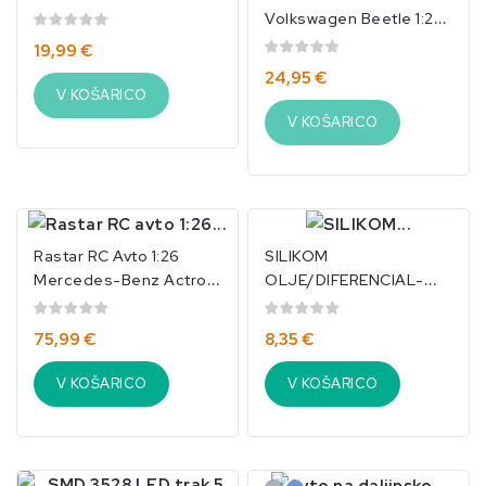
Volkswagen Beetle 1:24
Roza/IKO-3520
19,99 €
24,95 €
V KOŠARICO
V KOŠARICO
Rastar RC Avto 1:26
SILIKOM
Mercedes-Benz Actros
OLJE/DIFERENCIAL-
Rdeč/IKO-3530
1.000.000-17510
75,99 €
8,35 €
V KOŠARICO
V KOŠARICO