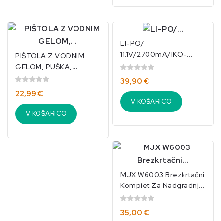
LI-PO/
11.1V/2700mA/IKO-
PIŠTOLA Z VODNIM
6508(FT-012)
GELOM, PUŠKA,
BATERIJSKO
39,90 €
NAPAJANJE, USB +
22,99 €
OČALA, 550 KOM....
V KOŠARICO
V KOŠARICO
MJX W6003 Brezkrtačni
Komplet Za Nadgradnjo
F-49, F49, F649
35,00 €