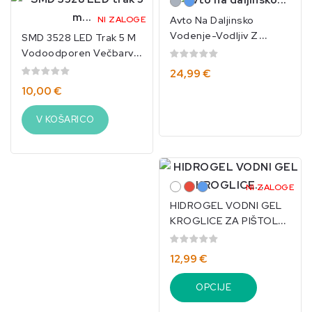
Sivo
Modro
NI ZALOGE
Avto Na Daljinsko
Vodenje-Vodljiv Z
SMD 3528 LED Trak 5 M
Laserjem/IKO-3614
Vodoodporen Večbarvni
Daljinski
24,99 €
Upravljalnik/IKO-619
10,00 €
V KOŠARICO
Bela
Rdeče
Modro
NI ZALOGE
HIDROGEL VODNI GEL
KROGLICE ZA PIŠTOLO
250G 50.000 KOS. 7-8
MM-4086
12,99 €
OPCIJE