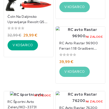
V KOŠARICO
Čoln Na Daljinsko
Upravljanje Revolt Q5
Galaxy Rdeč/IKO-3663
32,99 €
29,99 €
NI ZALOGE
RC Avto Rastar 96900
V KOŠARICO
Ferrari 1:18 Gradbeni
Komplet/IKO-3543
39,99 €
V KOŠARICO
NI ZALOGE
NI ZALOGE
RC Športni Avto
Zelen/IKO-33731
RC Avto Rastar 76200