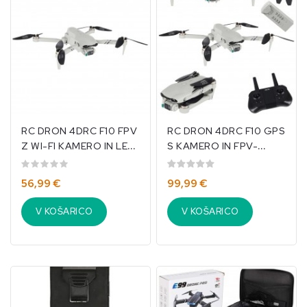
RC DRON 4DRC F10 FPV
RC DRON 4DRC F10 GPS
Z WI-FI KAMERO IN LED-
S KAMERO IN FPV-
OSVETLITVIJO-IKO-
PRENOSOM-IKO-2760
2775
56,99 €
99,99 €
V KOŠARICO
V KOŠARICO