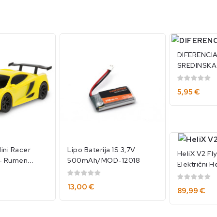
DIFERENCI
SREDINSKA
MD10397
5,95 €
ni Racer
Lipo Baterija 1S 3,7V
HeliX V2 Fl
 – Rumen
500mAh/MOD-12018
Električni H
12120
RTF/MOD-1
13,00 €
89,99 €