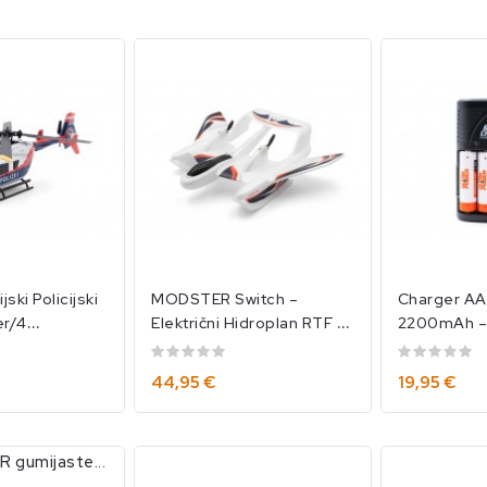
jski Policijski
MODSTER Switch –
Charger AA
er/4
Električni Hidroplan RTF Z
2200mAh –
/MOD-11673
Žiroskopom/350208
Vsak Dom!
44,95 €
19,95 €