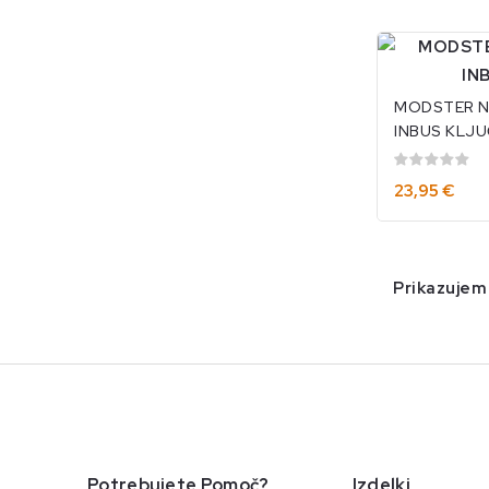
MODSTER N
INBUS KLJU
JEKLA PREV
TITANOM (4
23,95 €
Prikazujem 
Potrebujete Pomoč?
Izdelki