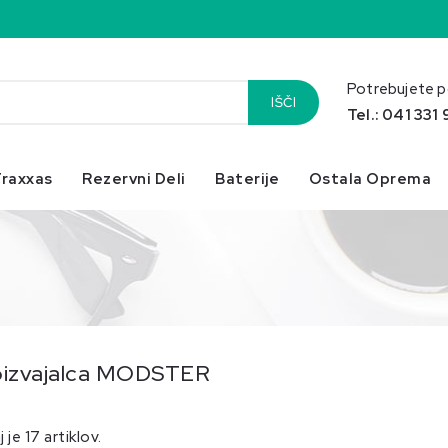
Potrebujete 
IŠČI
Tel.: 041 331
raxxas
Rezervni Deli
Baterije
Ostala Oprema
roizvajalca MODSTER
 je 17 artiklov.