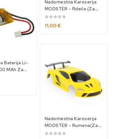
Nadomestna Karoserija
MODSTER – Rdeča (za
Mini Racer
1/40)/MOD12123
11,00 €
Baterija Li-
200 MAh Za
 1/40/MOD12127
Nadomestna Karoserija
MODSTER – Rumena(za
Mini Racer
1/40)/MOD12122