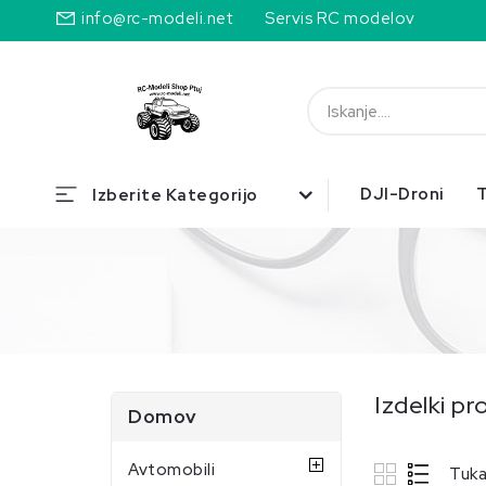
info@rc-modeli.net
Servis RC modelov
DJI-Droni
T
Izberite Kategorijo
Izdelki p
Domov
Avtomobili
Tukaj