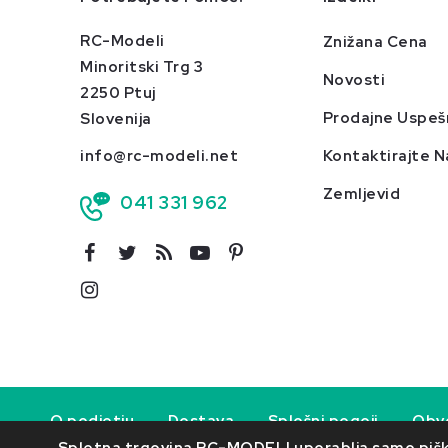
RC-Modeli
Znižana Cena
Minoritski Trg 3
Novosti
2250 Ptuj
Prodajne Uspeš
Slovenija
info@rc-modeli.net
Kontaktirajte N
Zemljevid
041 331 962
O podjetju
Dostava
Splošni pogoji
Obve
- Ecommerce software by 
Spletna trgovina RC-MODELI uporablja samo piško