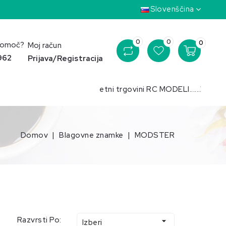
Slovenščina
0
0
0
pomoč?
Moj račun
 962
Prijava/Registracija
Pozdravljeni v spletni trgovini RC MODELI......Želimo vam p
Domov
Blagovne znamke
MODSTER
Razvrsti Po:

Izberi