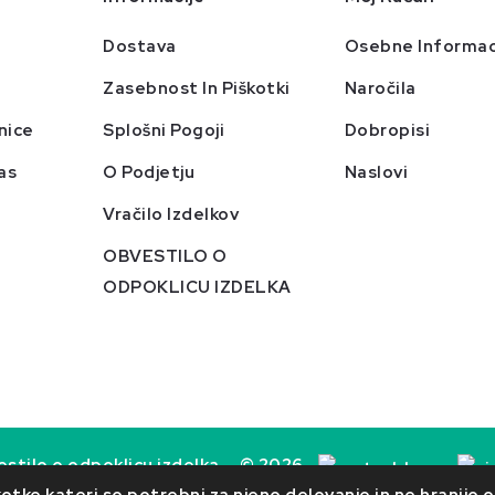
Dostava
Osebne Informac
Zasebnost In Piškotki
Naročila
nice
Splošni Pogoji
Dobropisi
as
O Podjetju
Naslovi
Vračilo Izdelkov
OBVESTILO O
ODPOKLICU IZDELKA
stilo o odpoklicu izdelka
© 2026
PrestaShop™
tke kateri so potrebni za njeno delovanje in ne hranijo