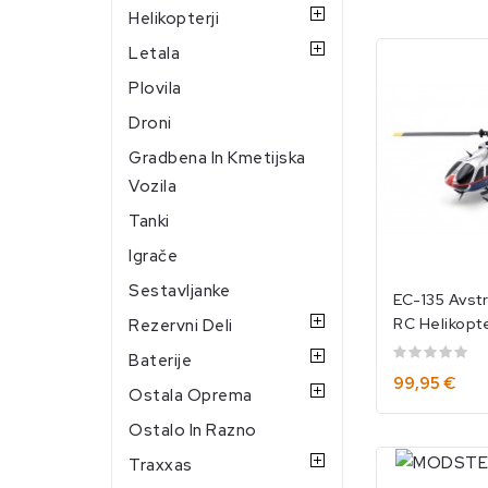
Helikopterji
Letala
Plovila
Droni
Gradbena In Kmetijska
Vozila
Tanki
Igrače
Sestavljanke
EC-135 Avstri
RC Helikopt
Rezervni Deli
Kanali/RTF
Baterije
99,95 €
Ostala Oprema
Ostalo In Razno
Traxxas