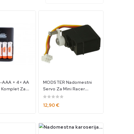
-AAA + 4× AA
MODSTER Nadomestni
 Komplet Za
Servo Za Mini Racer
/MOD-10225
1/40/MOD12126
12,90 €