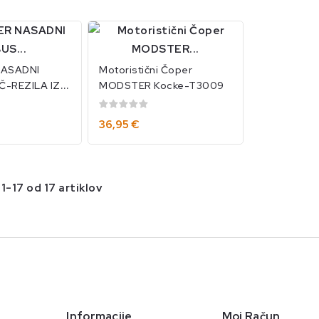
ASADNI
Motoristični Čoper
Č-REZILA IZ
MODSTER Kocke-T3009
LEČEN S
) KOSI
36,95 €
1-17 od 17 artiklov
Informacije
Moj Račun