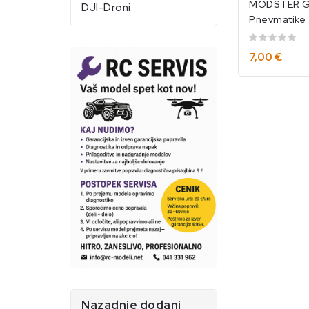
MODSTER G
DJI-Droni
Pnevmatike 
1/40(4)/MO
7,00 €
Nazadnje dodani