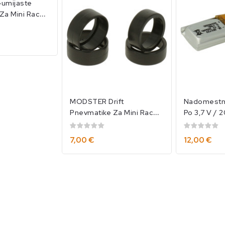
umijaste
Za Mini Racer
D12125
MODSTER Drift
Nadomestna 
Pnevmatike Za Mini Racer
Po 3,7 V / 
1/40(4)/MOD12124
Mini Racer
7,00 €
12,00 €