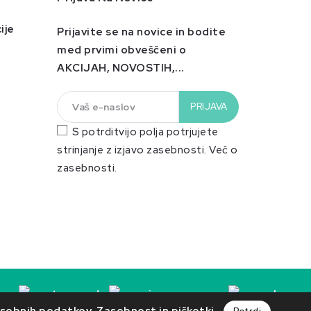
ije
Prijavite se na novice in bodite
med prvimi obveščeni o
AKCIJAH, NOVOSTIH,...
S potrditvijo polja potrjujete
strinjanje z izjavo zasebnosti.
Več o
zasebnosti.
 osebnih podatkov.
Zasebnost in piškotki