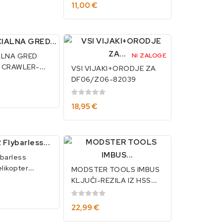
11,00 €
NI ZALOGE
ALNA GRED
 CRAWLER-
VSI VIJAKI+ORODJE ZA
DF06/Z06-82039
18,95 €
ybarless
elikopter
MODSTER TOOLS IMBUS
2130
KLJUČI-REZILA IZ HSS
JEKLA,PREVLEČENO S
TITANOM-SET(4) KOSI
22,99 €