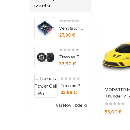
izdelki
Ventilator Za Regulator Velineon VXL-3S...
27,90 €
Traxxas Talon EXT Pnevmatiki Na RXT 2.8...
33,90 €
Rdeče
Rumeno
Traxxas Power Cell LiPo 4000 MAh 11,1 V 3S 25C...
MODSTER Mi
83,99 €
Thunder V1
(1:40)/MOD
Vsi Novi Izdelki
55,00 €