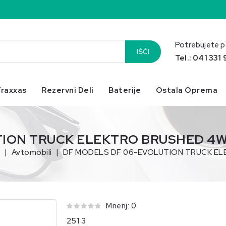
Potrebujete 
IŠČI
Tel.: 041 331
Pozdr
raxxas
Rezervni Deli
Baterije
Ostala Oprema
ION TRUCK ELEKTRO BRUSHED 4WD(
v
Avtomobili
DF MODELS DF 06-EVOLUTION TRUCK ELE
Mnenj: 0
251 3