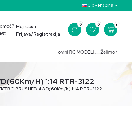
Slovenščina
0
0
0
pomoč?
Moj račun
 962
Prijava/Registracija
avljeni v spletni trgovini RC MODELI......Želimo vam prijetno 
60Km/h) 1:14 RTR-3122
KTRO BRUSHED 4WD(60Km/h) 1:14 RTR-3122