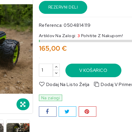
REZERVNI DELI
Referenca:
0504814119
Artiklov Na Zalogi:
3
Pohitite Z Nakupom!
165,00 €
.
V KOŠARICO
Dodaj Na Listo Želja
Dodaj V Prime
Na zalogi