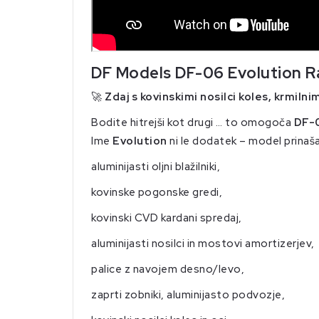
DF Models DF-06 Evolution R
🚀
Zdaj s kovinskimi nosilci koles, krmilnim
Bodite hitrejši kot drugi … to omogoča
DF-0
Ime
Evolution
ni le dodatek – model prinaša 
aluminijasti oljni blažilniki,
kovinske pogonske gredi,
kovinski CVD kardani spredaj,
aluminijasti nosilci in mostovi amortizerjev,
palice z navojem desno/levo,
zaprti zobniki, aluminijasto podvozje,