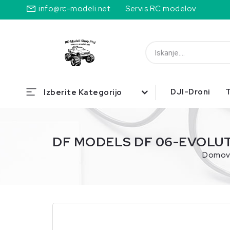
info@rc-modeli.net
Servis RC modelov
DJI-Droni
T
Izberite Kategorijo
DF MODELS DF 06-EVOLUT
Domo