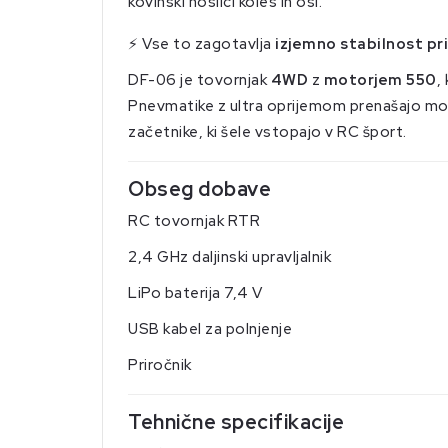
kovinski nosilci koles in osi.
⚡ Vse to zagotavlja
izjemno stabilnost p
DF-06 je tovornjak
4WD
z
motorjem 550
,
Pnevmatike z ultra oprijemom prenašajo moč
začetnike, ki šele vstopajo v RC šport.
Obseg dobave
RC tovornjak RTR
2,4 GHz daljinski upravljalnik
LiPo baterija 7,4 V
USB kabel za polnjenje
Priročnik
Tehnične specifikacije