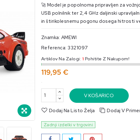
🚀 Model je popolnoma pripravljen za vožnjo
USB polnilnik ter 2,4 GHz daljinski upravlj
in štirikolesnemu pogonu dosega hitrosti v
Znamka:
AMEWI
Referenca:
3321097
Artiklov Na Zalogi:
1
Pohitite Z Nakupom!
119,95 €
.
V KOŠARICO
Dodaj Na Listo Želja
Dodaj V Prime
Zadnji izdelki v trgovini