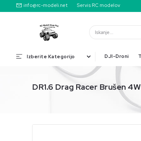
info@rc-modeli.net
Servis RC modelov
DJI-Droni
T
Izberite Kategorijo
DR1.6 Drag Racer Brušen 4