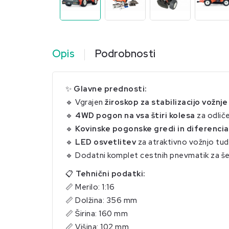
Opis
Podrobnosti
✨
Glavne prednosti:
🔹 Vgrajen
žiroskop za stabilizacijo vožnje
🔹
4WD pogon na vsa štiri kolesa
za odliče
🔹
Kovinske pogonske gredi in diferencia
🔹
LED osvetlitev
za atraktivno vožnjo tudi
🔹 Dodatni komplet cestnih pnevmatik za še
📋
Tehnični podatki:
📏 Merilo: 1:16
📏 Dolžina: 356 mm
📏 Širina: 160 mm
📏 Višina: 102 mm