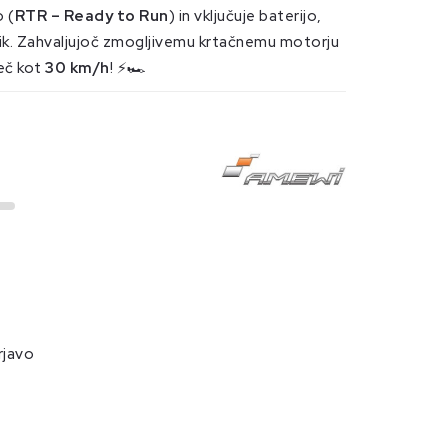
 (
RTR – Ready to Run
) in vključuje baterijo,
alnik. Zahvaljujoč zmogljivemu krtačnemu motorju
eč kot
30 km/h
! ⚡🏎️
rjavo