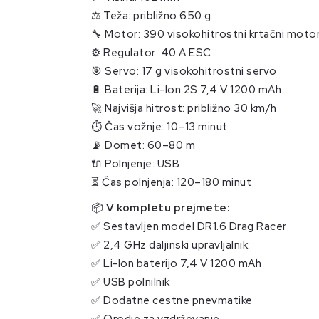
⚖️ Teža: približno 650 g
🔧 Motor: 390 visokohitrostni krtačni moto
⚙️ Regulator: 40 A ESC
🎯 Servo: 17 g visokohitrostni servo
🔋 Baterija: Li-Ion 2S 7,4 V 1200 mAh
🚀 Najvišja hitrost: približno 30 km/h
⏱️ Čas vožnje: 10–13 minut
📡 Domet: 60–80 m
🔌 Polnjenje: USB
⏳ Čas polnjenja: 120–180 minut
📦
V kompletu prejmete:
✅ Sestavljen model DR1.6 Drag Racer
✅ 2,4 GHz daljinski upravljalnik
✅ Li-Ion baterijo 7,4 V 1200 mAh
✅ USB polnilnik
✅ Dodatne cestne pnevmatike