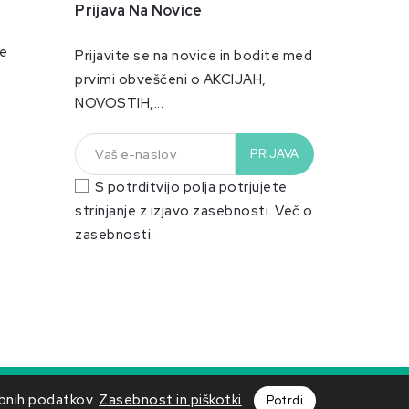
Prijava Na Novice
je
Prijavite se na novice in bodite med
prvimi obveščeni o AKCIJAH,
NOVOSTIH,...
S potrditvijo polja potrjujete
strinjanje z izjavo zasebnosti.
Več o
zasebnosti.
by PrestaShop™
ebnih podatkov.
Zasebnost in piškotki
Potrdi