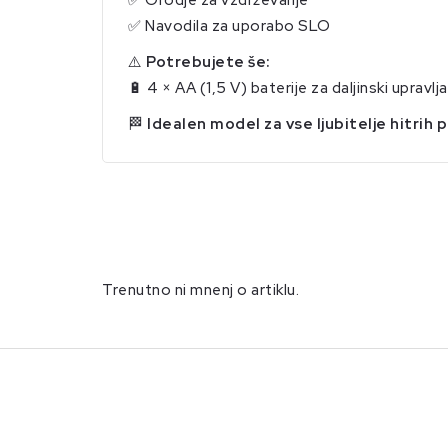
✅ Orodje za vzdrževanje
✅ Navodila za uporabo SLO
⚠️
Potrebujete še:
🔋 4 × AA (1,5 V) baterije za daljinski upravljal
🏁
Idealen model za vse ljubitelje hitrih 
Trenutno ni mnenj o artiklu.