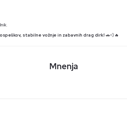
nik.
pospeškov, stabilne vožnje in zabavnih drag dirk!
🚗💨🔥
Mnenja