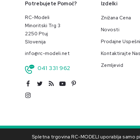
Potrebujete Pomoč?
Izdelki
RC-Modeli
Znižana Cena
Minoritski Trg 3
Novosti
2250 Ptuj
Prodajne Uspešn
Slovenija
info@rc-modeli.net
Kontaktirajte Na
Zemljevid
041 331 962
O podjetju
Dostava
Splošni pogoji
Obvest
Spletna trgovina RC-MODELI uporablja samo pišk