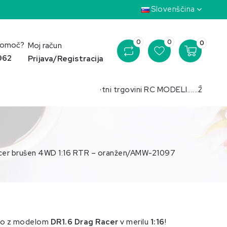
Slovenščina
0
0
0
pomoč?
Moj račun
 962
Prijava/Registracija
Pozdravljeni v spletni trgovini RC MODELI......Želimo vam 
cer brušen 4WD 1:16 RTR – oranžen/AMW-21097
šnjo z modelom
DR1.6 Drag Racer
v merilu
1:16
!