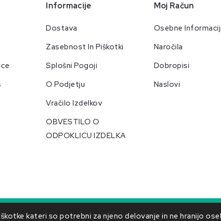
Informacije
Moj Račun
Dostava
Osebne Informaci
Zasebnost In Piškotki
Naročila
ice
Splošni Pogoji
Dobropisi
s
O Podjetju
Naslovi
Vračilo Izdelkov
OBVESTILO O
ODPOKLICU IZDELKA
ilo o odpoklicu izdelka
© 2026 - Ecommerce software 
otke kateri so potrebni za njeno delovanje in ne hranijo os