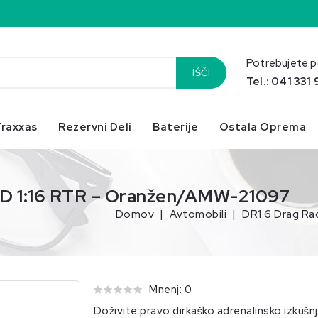
Potrebujete 
IŠČI
Tel.: 041 331
raxxas
Rezervni Deli
Baterije
Ostala Oprema
WD 1:16 RTR – Oranžen/AMW-21097
Domov
Avtomobili
DR1.6 Drag Ra
Mnenj: 0
Doživite pravo dirkaško adrenalinsko izku