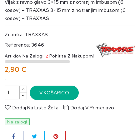
Vijak z ravno glavo 3×15 mm z notranjim imbusom (6
kosov) – TRAXXAS 3×15 mm z notranjim imbusom (6
kosov) – TRAXXAS
Znamka:
TRAXXAS
Referenca:
3646
Artiklov Na Zalogi:
2
Pohitite Z Nakupom!
2,90 €
.
V KOŠARICO
Dodaj Na Listo Želja
Dodaj V Primerjavo
Na zalogi