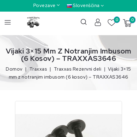
Povezave
Slovenščina
0
0
Vijaki 3×15 Mm Z Notranjim Imbusom
(6 Kosov) – TRAXXAS3646
Domov
Traxxas
Traxxas Rezervni deli
Vijaki 3×15
mm z notranjim imbusom (6 kosov) – TRAXXAS3646