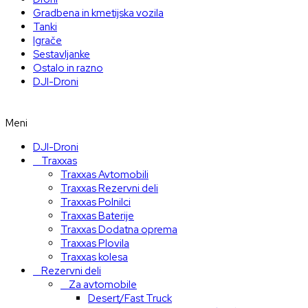
Gradbena in kmetijska vozila
Tanki
Igrače
Sestavljanke
Ostalo in razno
DJI-Droni
Meni
DJI-Droni
Traxxas
Traxxas Avtomobili
Traxxas Rezervni deli
Traxxas Polnilci
Traxxas Baterije
Traxxas Dodatna oprema
Traxxas Plovila
Traxxas kolesa
Rezervni deli
Za avtomobile
Desert/Fast Truck