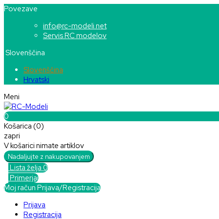
Povezave
info@rc-modeli.net
Servis RC modelov
Slovenščina
Slovenščina
Hrvatski
Meni
0
Košarica (0)
zapri
V košarici nimate artiklov
Nadaljujte z nakupovanjem

Lista želja
0

Primerjaj
Moj račun
Prijava/Registracija
Prijava
Registracija