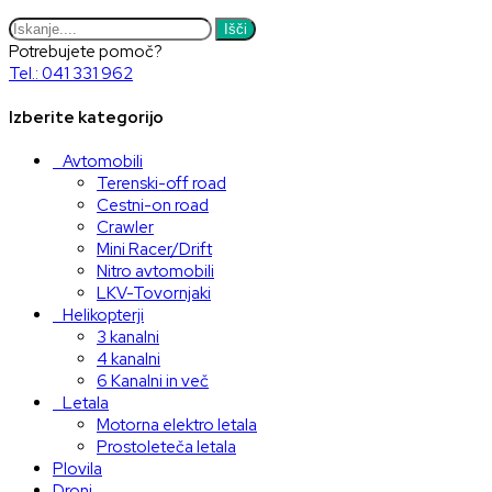
Išči
Potrebujete pomoč?
Tel.: 041 331 962
Izberite kategorijo
Avtomobili
Terenski-off road
Cestni-on road
Crawler
Mini Racer/Drift
Nitro avtomobili
LKV-Tovornjaki
Helikopterji
3 kanalni
4 kanalni
6 Kanalni in več
Letala
Motorna elektro letala
Prostoleteča letala
Plovila
Droni