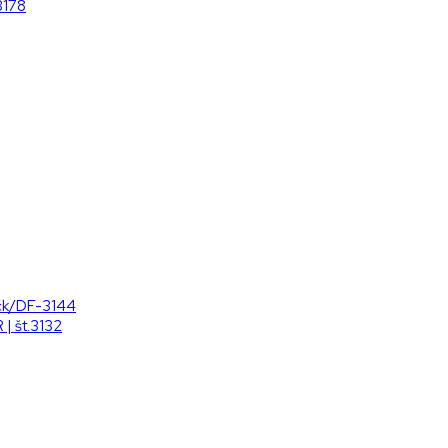
3178
ačk/DF-3144
 | št.3132