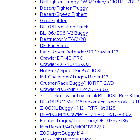
DirtFighter Truggy 4WD/40km/h 1:10 RTR/DF-
Desert/Fighter Truggy
Desert/Speed Fighert
Gost Fighter
DF-06 Evolution Truck
BL-06/Z06-V2 Buggy
Destructor MT-V2/1:8
DF-Fun Racer
Land Rover Defender 90 Crawler 1:12
Crawler DF-4S-PRO
Crawler-DF-4J/4S-XXL
Hot Fire / Speed Fire5 /1:10 XL
MT Chalenger/Truggy Racer 1:12
Crusher Race Buggy/1:10 RTR 2WD
Crawler 4XS-Mini/ 1:24/DF-3162
Z-10 Tekmovalni Tovornjak BL 1:10XL Brez Krt
DF-06 PRO Mini 1:18 brezkrtačni tovornjak - RTR
Z-06 XL Buggy - 1:12 - RTR | št.3128
DF-4XS Mini Crawler – 1:24 – RTR/DF-3162
Fighter Truggy/Truck-mini/DF-3135/3136
Mini Racer 1/40)/MOD12122/3
Z06 Light Buggy 1:14
Z06-Light Buggy/Truck