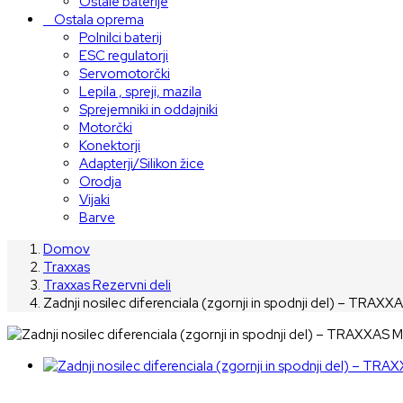
Ostale baterije
Ostala oprema
Polnilci baterij
ESC regulatorji
Servomotorčki
Lepila , spreji, mazila
Sprejemniki in oddajniki
Motorčki
Konektorji
Adapterji/Silikon žice
Orodja
Vijaki
Barve
Domov
Traxxas
Traxxas Rezervni deli
Zadnji nosilec diferenciala (zgornji in spodnji del) – TRA