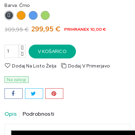
Barva: Črno
Oranžno
Modro
Zeleno
Črno
299,95 €
309,95 €
PRIHRANEK 10,00 €
.
V KOŠARICO
Dodaj Na Listo Želja
Dodaj V Primerjavo
Na zalogi
Opis
Podrobnosti