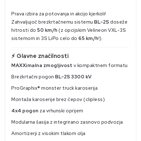
Prava izbira za potovanja in akcijo kjerkoli!
Zahvaljujoč brezkrtačnemu sistemu
BL-2S
doseže
hitrosti do
50 km/h
(z opcijskim Velineon VXL-3S
sistemom in 3S LiPo celo do
65 km/h
!).
⚡
Glavne značilnosti
MAXXimalna zmogljivost
v kompaktnem formatu
Brezkrtačni pogon
BL-2S 3300 kV
ProGraphix® monster truck karoserija
Montaža karoserije brez čepov (clipless)
4x4 pogon
za vrhunski oprijem
Modularna šasija z integrirano zasnovo podvozja
Amortizerji z visokim tlakom olja