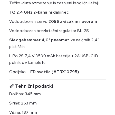
Težko-duty vzmetenje in tesnjeni kroglični ležaji
TQ 2,4 GHz 2-kanalni daljinec
Vodoodporen servo
2056 z visokim navorom
Vodoodporen brezkrtačni regulator BL-2S
Sledgehammer 4,0" pnevmatike
na črnih 2,4"
platiščih
LiPo 2S 7,4 V 3500 mAh baterija + 2A USB-C iD
polnilec v kompletu
Opcijsko:
LED svetila (#TRX10795)
📏
Tehnični podatki
Dolžina:
345 mm
Širina:
253 mm
Višina:
137 mm