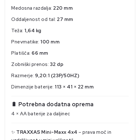
Medosna razdalja:
220 mm
Oddaljenost od tal:
27 mm
Teža:
1,64 kg
Pnevmatike:
100 mm
Platišča:
66 mm
Zobniški prenos:
32 dp
Razmerje:
9,20:1 (23P/50HZ)
Dimenzije baterije:
113 × 41 × 22 mm
🔋
Potrebna dodatna oprema
4 × AA baterije za daljinec
✨
TRAXXAS Mini-Maxx 4x4
– prava moč in