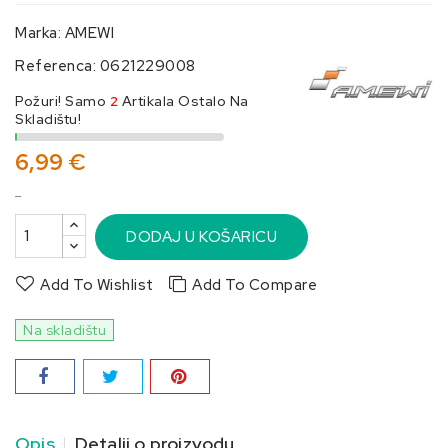
Marka:
AMEWI
Referenca:
0621229008
Požuri! Samo
2
Artikala Ostalo Na
Skladištu!
6,99 €
_
DODAJ U KOŠARICU
Add To Wishlist
Add To Compare
Na skladištu
Opis
Detalji o proizvodu