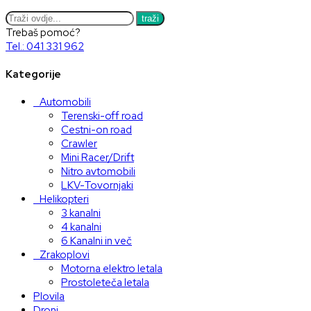
traži
Trebaš pomoć?
Tel.: 041 331 962
Kategorije
Automobili
Terenski-off road
Cestni-on road
Crawler
Mini Racer/Drift
Nitro avtomobili
LKV-Tovornjaki
Helikopteri
3 kanalni
4 kanalni
6 Kanalni in več
Zrakoplovi
Motorna elektro letala
Prostoleteča letala
Plovila
Droni